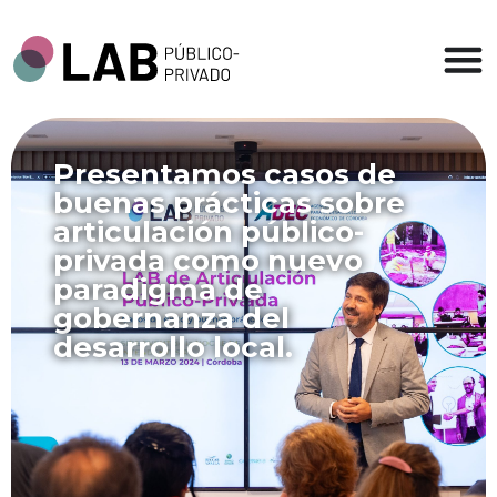
Presentamos casos de
buenas prácticas sobre
articulación público-
privada como nuevo
paradigma de
gobernanza del
desarrollo local.