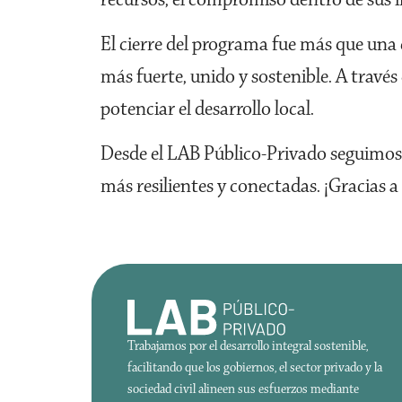
El cierre del programa fue más que una
más fuerte, unido y sostenible. A través
potenciar el desarrollo local.
Desde el LAB Público-Privado seguimos 
más resilientes y conectadas. ¡Gracias 
Trabajamos por el desarrollo integral sostenible,
facilitando que los gobiernos, el sector privado y la
sociedad civil alineen sus esfuerzos mediante